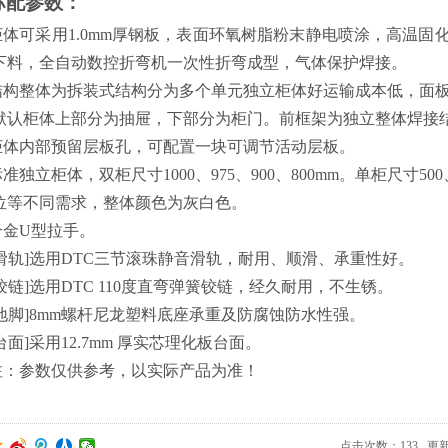
标配参数：
柜体可
采用
1.0
mm厚
钢板
，表面环氧树脂粉末静电喷涂，高温固
下料，全自动数控折弯机一次性折弯成型，
气体保护焊接
。
结构整体为拆装式结构分为多个单元独立柜体好运输成本低，面
默认柜体上部分为抽屉，下部分为柜门。前框架为独立整体焊接
柜体内部预留层板孔，可配置一块可调节活动层板。
标准独立柜体，双柜尺寸
1000、975、900、800mm。单柜尺寸
位等不同需求，整体颜色为灰白色。
合金U型拉手。
滑轨
]
选用
DTC三节滚珠静音滑轨，耐用、顺滑、承重性好。
铰链
]
选用
DTC 110度直弯弹簧铰链，经久耐用，不生锈
。
地脚
]
8mm螺杆尼龙塑料底座承重及防腐蚀防水性强。
台面
]
采用12.7mm 厚实芯理化板台面
。
注：参数仅供参考，以实际产品为准！
点击次数：
133
更新时