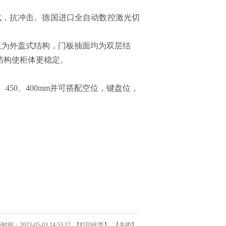
化，抗冲击。
德国
进
口全自动数控激光切
板为外盖式结构，门板抽面均为双层结
结构使柜体更稳定。
500、450、400mm并可搭配空位，键盘位，
间：2023-05-03 14:53:17 【
打印此页
】 【
关闭
】